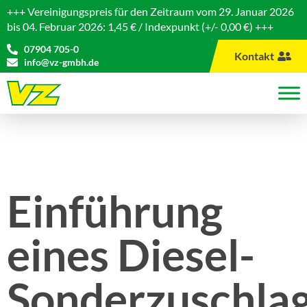
+++ Vereinigungspreis für den Zeitraum vom 29. Januar 2026
bis 04. Februar 2026: 1,45 € / Indexpunkt (+/- 0,00 €) +++
07904 705-0
Kontakt
info@vz-gmbh.de
Einführung
eines Diesel-
Sonderzuschla